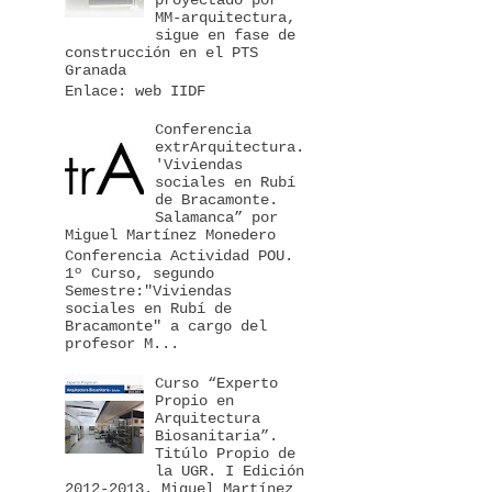
MM-arquitectura,
sigue en fase de
construcción en el PTS
Granada
Enlace: web IIDF
Conferencia
extrArquitectura.
'Viviendas
sociales en Rubí
de Bracamonte.
Salamanca” por
Miguel Martínez Monedero
Conferencia Actividad POU.
1º Curso, segundo
Semestre:"Viviendas
sociales en Rubí de
Bracamonte" a cargo del
profesor M...
Curso “Experto
Propio en
Arquitectura
Biosanitaria”.
Titúlo Propio de
la UGR. I Edición
2012-2013. Miguel Martínez