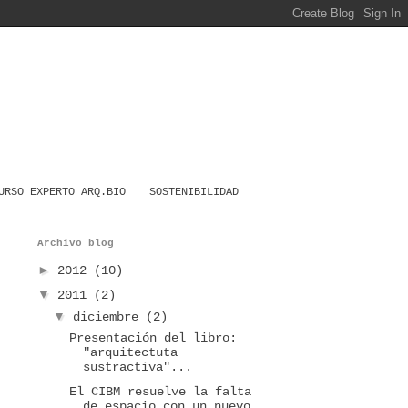
URSO EXPERTO ARQ.BIO
SOSTENIBILIDAD
Archivo blog
►
2012
(10)
▼
2011
(2)
▼
diciembre
(2)
Presentación del libro:
"arquitectuta
sustractiva"...
El CIBM resuelve la falta
de espacio con un nuevo